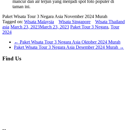
mancur dan air terjun yang menjadi spot foto populer di
taman ini.
Paket Wisata Tour 3 Negara Asia November 2024 Murah
Tagged on:
Wisata Malaysia
Wisata Singapore
Wisata Thailand
asia
March 23, 2023
March 23, 2023
Paket Tour 3 Negara
,
Tour
2024
←
Paket Wisata Tour 3 Negara Asia Oktober 2024 Murah
Paket Wisata Tour 3 Negara Asia Desember 2024 Murah
→
Find Us
PT Indonesia Akita Skye
Plaza 3 Pondok Indah
Blok A no 5B
Jalan Tb. Simatupang.
Jakarta Selatan. DKI Jakarta
Email : Indonesia@skyetour.id
Phone : 021 22760531
Whatsapp : 0812 6 555 555 9