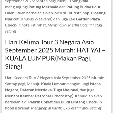
September 2025: Santap pagi, Menuju
Songkhla
mengunjungi
Patung Mermaid
dan
Patung Budha tidur
.
Dilanjutkan berbelanja oleh-oleh di
Tourist Shop, Floating
Market
(Khusus Weekend) dan juga
Lee Garden
Plaza
.
Check-in hotel istirahat.
Menginap di Merlin Hotel *** atau
setaraf
Hari Kelima Tour 3 Negara Asia
September 2025 Murah: HAT YAI –
KUALA LUMPUR(Makan Pagi,
Siang)
Hari Keenam Tour 3 Negara Asia September 2025 Murah:
Santap pagi, Menuju
Kuala Lumpu
r mengunjungi
Istana
Negara
,
Dataran Merdeka
,
Tugu Nasional
, dan juga
Menara Kembar Petronas
(Photostop). Kemudian akan
berbelanja di
Pabrik Coklat
dan
Bukit Bintang
. Check-in
hotel istirahat.
Menginap di Pacific Express *** atau setaraf