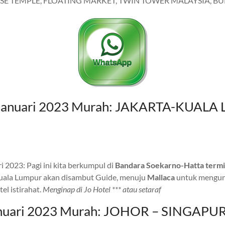
E TEMPLE, FLOATING MARKET, TWIN TOWER MALAYSIA, BUKI
sia Januari 2023 Murah: JAKARTA-K
i 2023: Pagi ini kita berkumpul di
Bandara Soekarno-Hatta termin
 Kuala Lumpur akan disambut Guide, menuju
Mallaca
untuk mengun
el istirahat.
Menginap di Jo Hotel *** atau setaraf
 Januari 2023 Murah: JOHOR – SINGA