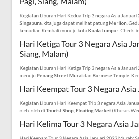
Pagi, Siang, Malam)
Kegiatan Liburan Hari Kedua Trip 3 negara Asia Januari
Singapura
, kita juga dapat melihat patung
Merlion
, Ged
kemudian Kembali munuju kota
Kuala Lumpur
. Check-in
Hari Ketiga Tour 3 Negara Asia
Siang, Malam)
Kegiatan Liburan Hari Ketiga Trip 3 negara Asia Januari
menuju
Penang Street Murai
dan
Burmese Temple
. Ke
Hari Keempat Tour 3 Negara Asia 
Kegiatan Liburan Hari Keempat Trip 3 negara Asia Janu
oleh-oleh di
Tourist Shop, Floating Market
(Khusus Wee
Hari Kelima Tour 3 Negara Asia 
Hari Keenam Tour 3 Negara Asia Januari 2023 Murah: S