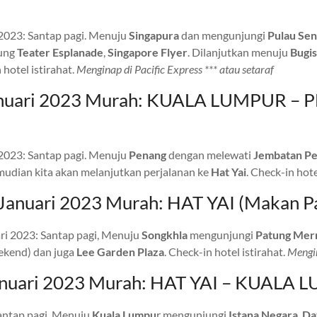
 2023: Santap pagi. Menuju
Singapura
dan mengunjungi
Pulau Sen
ung
Teater Esplanade
,
Singapore Flyer
. Dilanjutkan menuju
Bugis
 hotel istirahat.
Menginap di Pacific Express *** atau setaraf
 Januari 2023 Murah: KUALA LUMPUR – 
 2023: Santap pagi. Menuju
Penang
dengan melewati
Jembatan P
mudian kita akan melanjutkan perjalanan ke
Hat Yai
. Check-in hote
Januari 2023 Murah: HAT YAI (Makan Pa
ari 2023: Santap pagi, Menuju
Songkhla
mengunjungi
Patung Mer
kend) dan juga
Lee Garden
Plaza
. Check-in hotel istirahat.
Mengin
Januari 2023 Murah: HAT YAI – KUALA 
antap pagi, Menuju
Kuala Lumpu
r mengunjungi
Istana Negara
,
Da