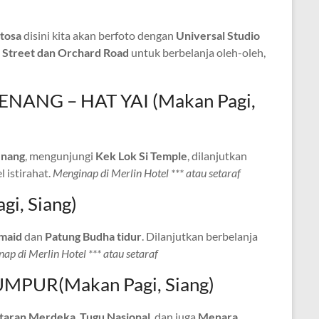
tosa
disini kita akan berfoto dengan
Universal Studio
 Street
dan Orchard Road
untuk berbelanja oleh-oleh,
PENANG – HAT YAI (Makan Pagi,
enang
, mengunjungi
Kek Lok Si Temple
, dilanjutkan
l istirahat.
Menginap di Merlin Hotel *** atau setaraf
gi, Siang)
maid
dan
Patung Budha tidur
. Dilanjutkan berbelanja
ap di Merlin Hotel *** atau setaraf
LUMPUR(Makan Pagi, Siang)
taran Merdeka
,
Tugu Nasional
, dan juga
Menara