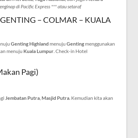
nginap di Pacific Express *** atau setaraf
R – GENTING – COLMAR – KUALA
enuju
Genting Highland
menuju
Genting
menggunakan
tkan menuju
Kuala Lumpur
. Check-in Hotel
Makan Pagi)
ngi
Jembatan Putra
,
Masjid Putra
. Kemudian kita akan