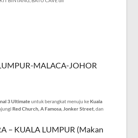
T BINTANG, BATU CAVE dll
UALA LUMPUR-MALACA-JOHOR
al 3 Ultimate
untuk berangkat menuju ke
Kuala
jungi
Red Church
, A Famosa
,
Jonker Street
, dan
PURA – KUALA LUMPUR (Makan